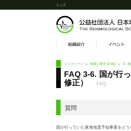
トップ
トップページ
地震に関するFAQ
3）
FAQ 3-6. 国
修正）
FAQ
質問
国が行っていた東海地震予知事業をどう