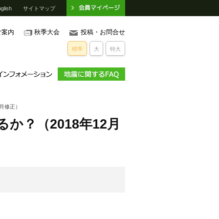
glish
サイトマップ
ご案内
秋季大会
投稿・お問合せ
標準
大
特大
2月修正）
か？（2018年12月