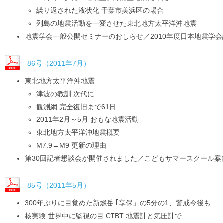
繰り返された液状化 千葉市美浜区の場合
列島の地震活動を一変させた東北地方太平洋沖地震
地震学会一般公開セミナーのおしらせ／2010年度日本地震学
86号（2011年7月）
東北地方太平洋沖地震
津波の教訓 次代に
観測網 完全復旧まで61日
2011年2月～5月 おもな地震活動
東北地方太平洋沖地震概要
M7.9→M9 更新の理由
第30回記者懇談会が開催されました／こどもサマースクール案
85号（2011年5月）
300年ぶりに目覚めた新燃岳 ｢享保」の5分の1、警戒今後も
核実験 世界中に監視の目 CTBT 地震計と気圧計で