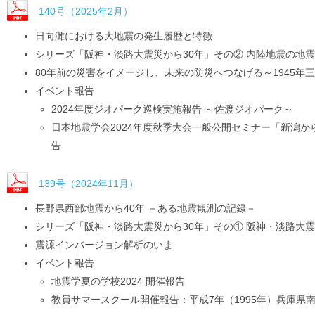
140号（2025年2月）
日向灘における大地震の発生履歴と特徴
シリーズ「阪神・淡路大震災から30年」その② 内陸地震の地
80年前の災害をイメージし、未来の防災へつなげる～1945年
イベント報告
2024年度ジオパーク巡検実施報告 ～佐渡ジオパーク～
日本地震学会2024年度秋季大会一般公開セミナー「新潟か
告
139号（2024年11月）
長野県西部地震から40年 －ある地震観測の記録－
シリーズ「阪神・淡路大震災から30年」その① 阪神・淡路大
震源インバージョン解析のいま
イベント報告
地震学夏の学校2024 開催報告
教員サマースクール開催報告：平成7年（1995年）兵庫県南部