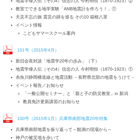
地震学偉人伝（その4）信念の人 今村明恒（1870-1923）②
教室でできる地学実験「ANB地震計を作ろう！」①
天災不忘の旅 震災の跡を巡る その10 箱根八里
イベント情報
こどもサマースクール案内
101号（2015年4月）
新旧会長対談「地震学20年の歩み」（下）
地震学偉人伝（その4）信念の人 今村明恒（1870-1923）①
糸魚川静岡構造線と地震活動 －長野県北部の地震をうけて－
イベント報告／お知らせ
「一般公開セミナー」と「親と子の防災教室」in 新潟
教員免許更新講習のお知らせ
100号（2015年1月）兵庫県南部地震20年特集
兵庫県南部地震を振り返って～観測の現場から～
神戸の被災地を歩いて