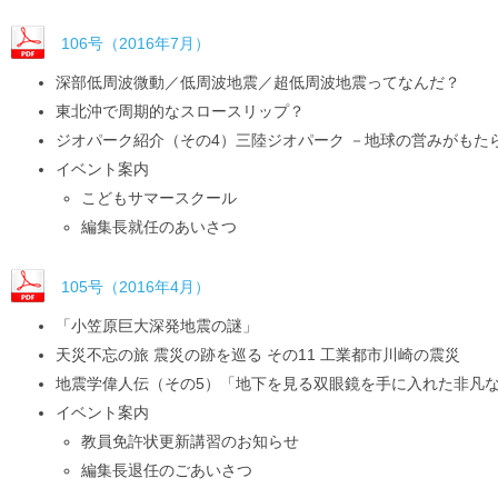
106号（2016年7月）
深部低周波微動／低周波地震／超低周波地震ってなんだ？
東北沖で周期的なスロースリップ？
ジオパーク紹介（その4）三陸ジオパーク －地球の営みがもた
イベント案内
こどもサマースクール
編集長就任のあいさつ
105号（2016年4月）
「小笠原巨大深発地震の謎」
天災不忘の旅 震災の跡を巡る その11 工業都市川崎の震災
地震学偉人伝（その5）「地下を見る双眼鏡を手に入れた非凡な科
イベント案内
教員免許状更新講習のお知らせ
編集長退任のごあいさつ