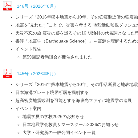
146号（2026年8月）
シリーズ「2016年熊本地震から10年」その②震源近傍の強震
地震を“見わたす”ことで、災害を考える 地殻活動監視ダッシ
天災不忘の旅 震災の跡を巡るその16 明治村の代名詞となっ
書評「地震学（Earthquake Science）」～震源を理解する
イベント報告
第59回記者懇談会が開催されました
145号（2026年5月）
シリーズ「2016年熊本地震から10年」その①活断層と地表地
日本海溝プレート境界断層を掘削する
超高密度地震観測を可能とする海底光ファイバ地震学の進展
イベント案内
地震学夏の学校2026のお知らせ
日本地震学会教員サマースクール2026のお知らせ
大学・研究所の一般公開イベント一覧