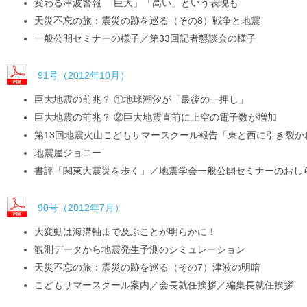
変わる津波警報 「巨大」「高い」という表現も
天災不忘の旅：震災の跡を巡る（その8）戦争と地震
一般公開セミナーの様子／第33回記者懇談会の様子
91号（2012年10月）
巨大地震の前兆？ ①地球潮汐が「最後の一押し」
巨大地震の前兆？ ②巨大地震直前に上空の電子数が増加
第13回地震火山こどもサマースクール報告「東と西に引き裂か
地震屋ジョニー
書評「関東大震災を歩く」／地震学会一般公開セミナーのおしら
90号（2012年7月）
大変動は海溝軸まで及ぶことが明らかに！
観測データから地震発生予測のシミュレーション
天災不忘の旅：震災の跡を巡る（その7）津波の明暗
こどもサマースクール案内／会長就任挨拶／編集長就任挨拶