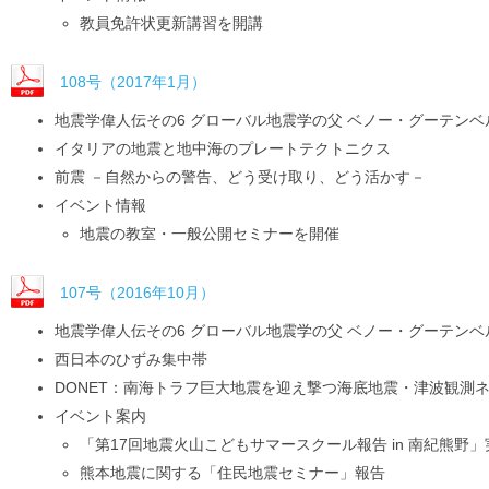
教員免許状更新講習を開講
108号（2017年1月）
地震学偉人伝その6 グローバル地震学の父 ベノー・グーテンベ
イタリアの地震と地中海のプレートテクトニクス
前震 －自然からの警告、どう受け取り、どう活かす－
イベント情報
地震の教室・一般公開セミナーを開催
107号（2016年10月）
地震学偉人伝その6 グローバル地震学の父 ベノー・グーテンベ
西日本のひずみ集中帯
DONET：南海トラフ巨大地震を迎え撃つ海底地震・津波観測
イベント案内
「第17回地震火山こどもサマースクール報告 in 南紀熊野
熊本地震に関する「住民地震セミナー」報告