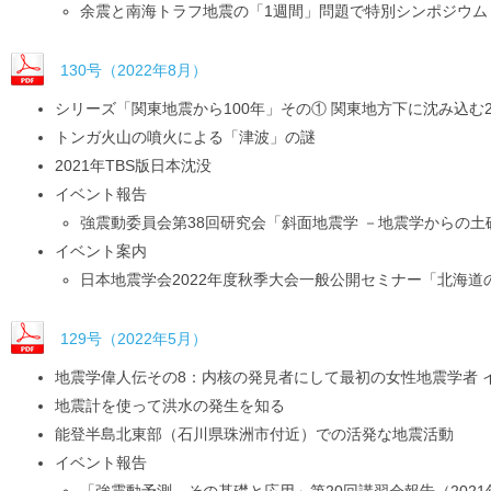
余震と南海トラフ地震の「1週間」問題で特別シンポジウム
130号（2022年8月）
シリーズ「関東地震から100年」その① 関東地方下に沈み込む
トンガ火山の噴火による「津波」の謎
2021年TBS版日本沈没
イベント報告
強震動委員会第38回研究会「斜面地震学 －地震学からの
イベント案内
日本地震学会2022年度秋季大会一般公開セミナー「北海
129号（2022年5月）
地震学偉人伝その8：内核の発見者にして最初の女性地震学者 
地震計を使って洪水の発生を知る
能登半島北東部（石川県珠洲市付近）での活発な地震活動
イベント報告
「強震動予測－その基礎と応用」第20回講習会報告（2021