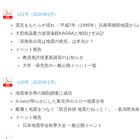
121号（2020年5月）
震災をもたらす揺れ －平成7年（1995年）兵庫県南部地震
大型低温重力波望遠鏡KAGRAと地殻ひずみ計
「深海魚出現は地震の前兆」は本当か？
イベント報告
教員免許状更新講習のお知らせ
大学・研究所の一般公開イベント一覧
120号（2020年1月）
地震発生帯の掘削調査に成功
S-netが明らかにした東北沖のスロー地震分布
断層と地震をつなぐ『防災科研 地震だねっと！』 －新潟県糸
イベント報告
日本地震学会秋季大会 一般公開イベント