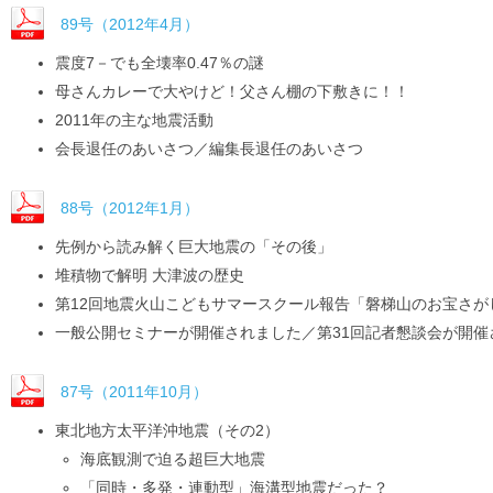
89号（2012年4月）
震度7－でも全壊率0.47％の謎
母さんカレーで大やけど！父さん棚の下敷きに！！
2011年の主な地震活動
会長退任のあいさつ／編集長退任のあいさつ
88号（2012年1月）
先例から読み解く巨大地震の「その後」
堆積物で解明 大津波の歴史
第12回地震火山こどもサマースクール報告「磐梯山のお宝さ
一般公開セミナーが開催されました／第31回記者懇談会が開催
87号（2011年10月）
東北地方太平洋沖地震（その2）
海底観測で迫る超巨大地震
「同時・多発・連動型」海溝型地震だった？