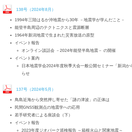
138号（2024年8月）
1994年三陸はるか沖地震から30年 －地震学が学んだこと－
能登半島周辺のテクトニクスと震源断層
1964年新潟地震で生まれた災害放送の原型
イベント報告
オンライン談話会 －2024年能登半島地震－ の開催
イベント案内
日本地震学会2024年度秋季大会一般公開セミナー「新潟か
らせ
137号（2024年5月）
鳥島近海から突然押し寄せた「謎の津波」の正体は
民間GNSS観測点の地震学への応用
若手研究者による座談会（下）
イベント報告
2023年度ジオパーク巡検報告 ～箱根火山と関東地震～