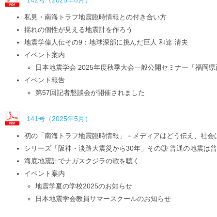
私見・南海トラフ地震臨時情報との付き合い方
揺れの個性が見える地震計を作ろう
地震学偉人伝その9：地球深部に挑んだ巨人 和達 清夫
イベント案内
日本地震学会 2025年度秋季大会一般公開セミナー「福岡
イベント報告
第57回記者懇談会が開催されました
141号（2025年5月）
初の「南海トラフ地震臨時情報」－メディアはどう伝え、社会
シリーズ「阪神・淡路大震災から30年」その③ 普通の地震は
海底地震計でナガスクジラの歌を聴く
イベント案内
地震学夏の学校2025のお知らせ
日本地震学会教員サマースクールのお知らせ