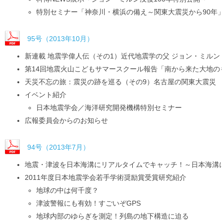
特別セミナー「神奈川・横浜の備え～関東大震災から90年
95号（2013年10月）
新連載 地震学偉人伝（その1）近代地震学の父 ジョン・ミルン（18
第14回地震火山こどもサマースクール報告「南から来た大地
天災不忘の旅：震災の跡を巡る（その9）名古屋の関東大震災
イベント紹介
日本地震学会／海洋研究開発機構特別セミナー
広報委員会からのお知らせ
94号（2013年7月）
地震・津波を日本海溝にリアルタイムでキャッチ！～日本海溝
2011年度日本地震学会若手学術奨励賞受賞研究紹介
地球の中は何千度？
津波警報にも有効！すごいぞGPS
地球内部のゆらぎを測定！列島の地下構造に迫る