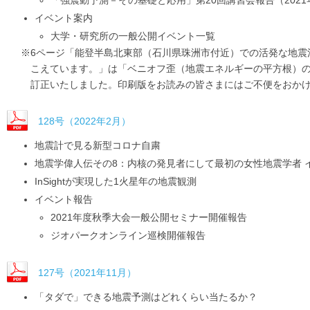
イベント案内
大学・研究所の一般公開イベント一覧
※6ページ「能登半島北東部（石川県珠洲市付近）での活発な地震活
こえています。」は「ベニオフ歪（地震エネルギーの平方根）の累
訂正いたしました。印刷版をお読みの皆さまにはご不便をおか
128号（2022年2月）
地震計で見る新型コロナ自粛
地震学偉人伝その8：内核の発見者にして最初の女性地震学者 
InSightが実現した1火星年の地震観測
イベント報告
2021年度秋季大会一般公開セミナー開催報告
ジオパークオンライン巡検開催報告
127号（2021年11月）
「タダで」できる地震予測はどれくらい当たるか？