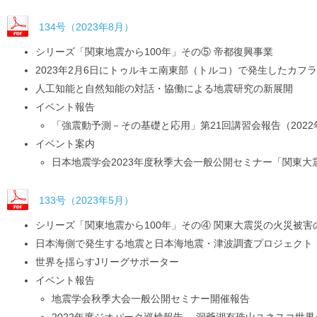
134号（2023年8月）
シリーズ「関東地震から100年」その⑤ 帝都復興事業
2023年2月6日にトゥルキエ南東部（トルコ）で発生したカフ
人工知能と自然知能の対話・協働による地震研究の新展開
イベント報告
「強震動予測－その基礎と応用」第21回講習会報告（2022年
イベント案内
日本地震学会2023年度秋季大会一般公開セミナー「関東大
133号（2023年5月）
シリーズ「関東地震から100年」その④ 関東大震災の火災被
日本海側で発生する地震と日本海地震・津波調査プロジェクト
世界を揺らすJリーグサポーター
イベント報告
地震学会秋季大会一般公開セミナー開催報告
2022年度ジオパーク巡検報告 ～洞爺湖有珠山ユネスコ世