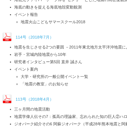
海底の動きを捉える海底地殻変動観測
イベント報告
地震火山こどもサマースクール2018
114号（2018年7月）
地震を生じさせる2つの要因 －2011年東北地方太平洋沖地震
岩手・宮城内陸地震から10年
研究者インタビュー第5回 直井 誠さん
イベント案内
大学・研究所の一般公開イベント一覧
「地震の教室」のお知らせ
113号（2018年4月）
三ヶ月間の地震活動
地震学偉人伝その7：孤高の理論家、忘れられた知の巨人②ハ
ジオパーク紹介その6 阿蘇ジオパーク（平成28年熊本地震と阿