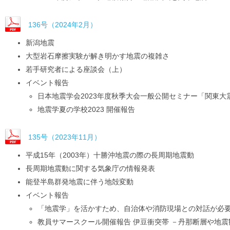
136号（2024年2月）
新潟地震
大型岩石摩擦実験が解き明かす地震の複雑さ
若手研究者による座談会（上）
イベント報告
日本地震学会2023年度秋季大会一般公開セミナー「関東大
地震学夏の学校2023 開催報告
135号（2023年11月）
平成15年（2003年）十勝沖地震の際の長周期地震動
長周期地震動に関する気象庁の情報発表
能登半島群発地震に伴う地殻変動
イベント報告
「地震学」を活かすため、自治体や消防現場との対話が必要
教員サマースクール開催報告 伊豆衝突帯 －丹那断層や地