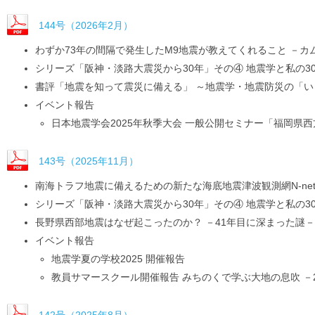
144号（2026年2月）
わずか73年の間隔で発生したM9地震が教えてくれること －
シリーズ「阪神・淡路大震災から30年」その④ 地震学と私の3
書評「地震を知って震災に備える」 ～地震学・地震防災の「
イベント報告
日本地震学会2025年秋季大会 一般公開セミナー「福岡県
143号（2025年11月）
南海トラフ地震に備えるための新たな海底地震津波観測網N-ne
シリーズ「阪神・淡路大震災から30年」その④ 地震学と私の3
長野県西部地震はなぜ起こったのか？ －41年目に深まった謎－
イベント報告
地震学夏の学校2025 開催報告
教員サマースクール開催報告 みちのくで学ぶ大地の息吹 －
142号（2025年8月）