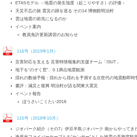
ETASモデル －地震の発生強度（起こりやすさ）の評価－
天災不忘の旅 震災の跡を巡る その14 博物館明治村
雲は地震の前兆になるのか
イベント案内
教員免許更新講習のお知らせ
116号（2019年1月）
災害対応を支える 災害時情報集約支援チーム「ISUT」
地下を“のぞく窓”、0.1満点地震観測
揺れの数値予報：揺れから揺れを予測する次世代の地震動即時
書評：減災と復興 明治村が語る関東大震災
イベント報告
ぼうさいこくたい2018
115号（2018年10月）
ジオパーク紹介（その7）伊豆半島ジオパーク 南からやってき
海底光ファイバーケーブルを“センサー”とした地震の高密度観