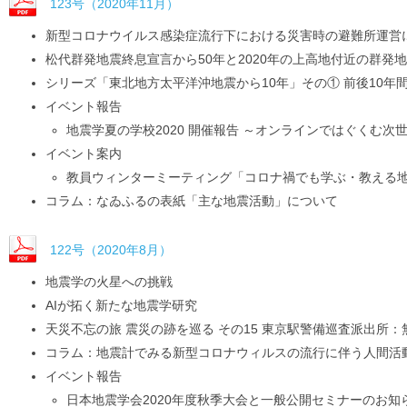
123号（2020年11月）
新型コロナウイルス感染症流行下における災害時の避難所運営
松代群発地震終息宣言から50年と2020年の上高地付近の群発
シリーズ「東北地方太平洋沖地震から10年」その① 前後10年
イベント報告
地震学夏の学校2020 開催報告 ～オンラインではぐくむ次
イベント案内
教員ウィンターミーティング「コロナ禍でも学ぶ・教える
コラム：なゐふるの表紙「主な地震活動」について
122号（2020年8月）
地震学の火星への挑戦
AIが拓く新たな地震学研究
天災不忘の旅 震災の跡を巡る その15 東京駅警備巡査派出所
コラム：地震計でみる新型コロナウィルスの流行に伴う人間活
イベント報告
日本地震学会2020年度秋季大会と一般公開セミナーのお知