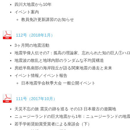
四川大地震から10年
イベント案内
教員免許更新講習のお知らせ
112号（2018年1月）
3ヶ月間の地震活動
地震学偉人伝その7：孤高の理論家、忘れられた知の巨人①ハ
地震波の散乱と地球内部のランダムな不均質構造
房総半島南部の海岸段丘が語る関東地震の過去と未来
イベント情報／イベント報告
日本地震学会秋季大会 一般公開イベント
111号（2017年10月）
天災不忘の旅 震災の跡を巡る その13 日本最古の遊園地
ニュージーランドの巨大地震から1年：ニュージーランドの地
若手学術奨励賞受賞者による座談会（下）