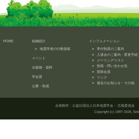
HOME
組織紹介
インフォメーション
地震学者の行動規範
寄付制度のご案内
入退会のご案内・変更手続
イベント
メーリングリスト
投稿・問い合わせ先
出版物・資料
賛助会員
学会賞
リンク
過去のお知らせ・その他
公募・助成
企画制作：公益社団法人日本地震学会・ 広報委員会 所在地：
Copyright (c) 1997-
2026, Seis